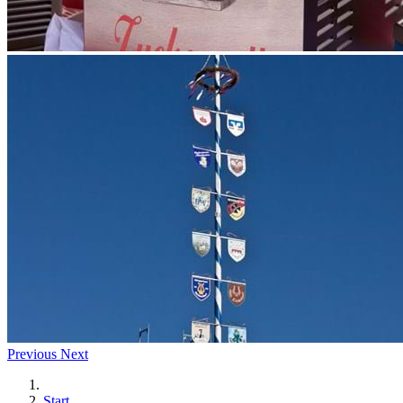
Previous
Next
Start