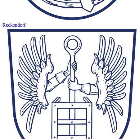
Reckendorf