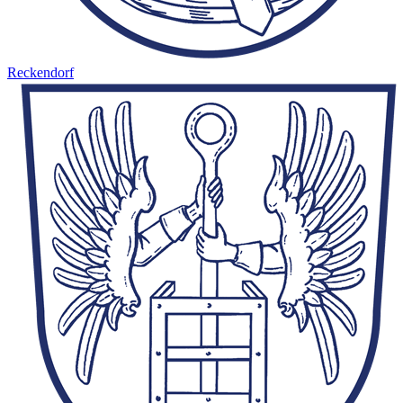
Reckendorf