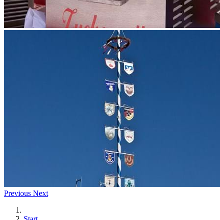
Previous
Next
Start