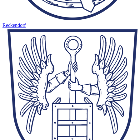
Reckendorf