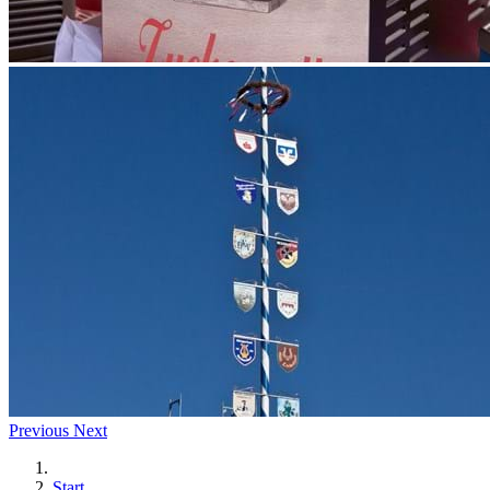
Previous
Next
Start