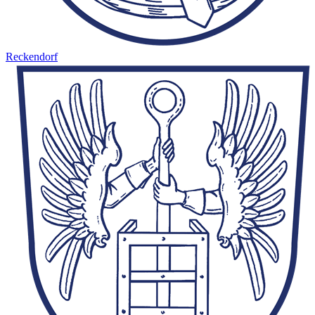
Reckendorf