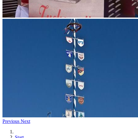
Previous
Next
Start