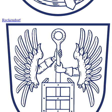
Reckendorf