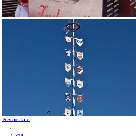
Previous
Next
Start