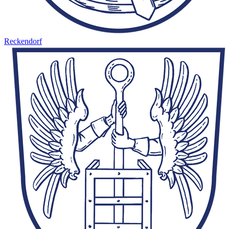
Reckendorf