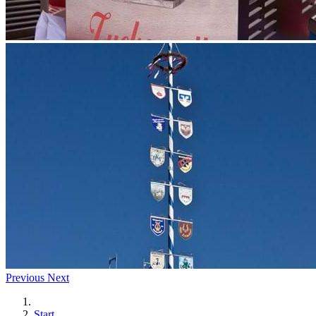
Previous
Next
Start