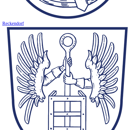
Reckendorf