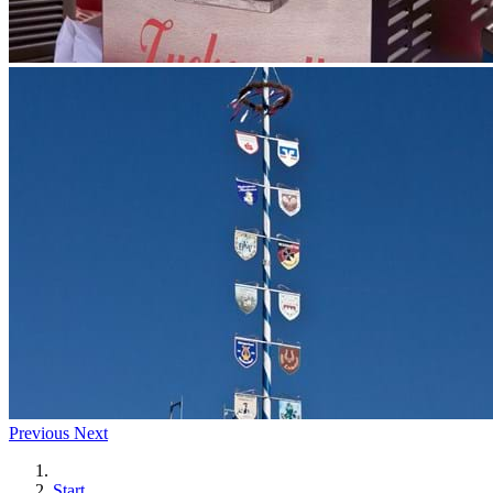
Previous
Next
Start