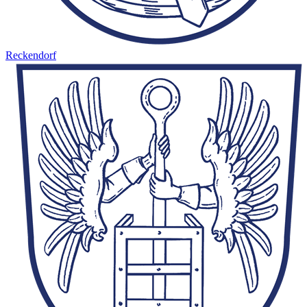
Reckendorf