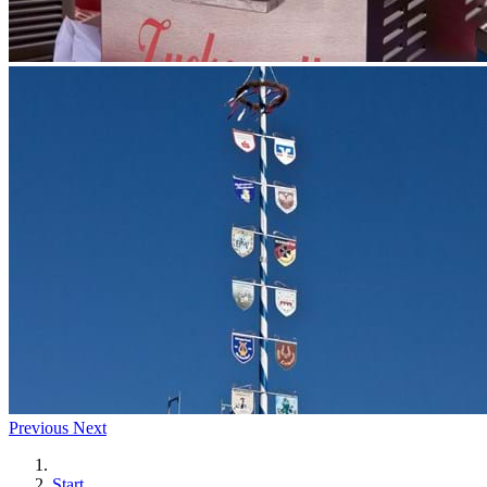
Previous
Next
Start