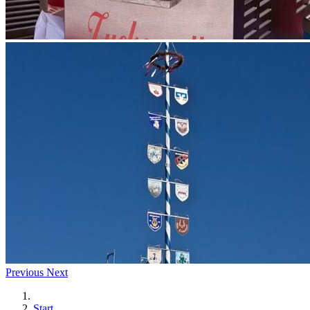
Previous
Next
Start