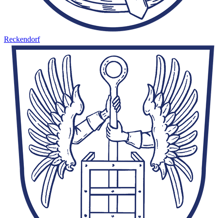
Reckendorf