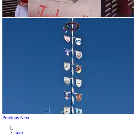
Previous
Next
Start