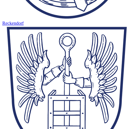
Reckendorf