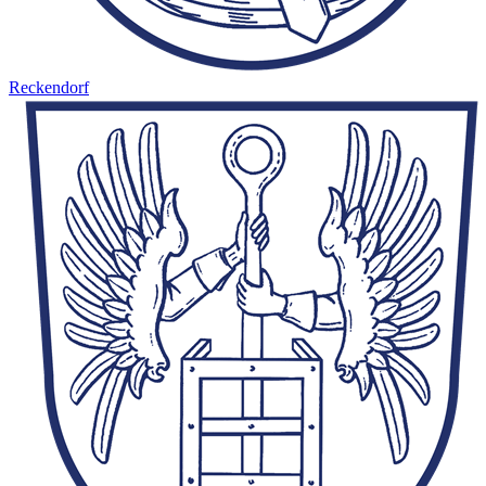
Reckendorf