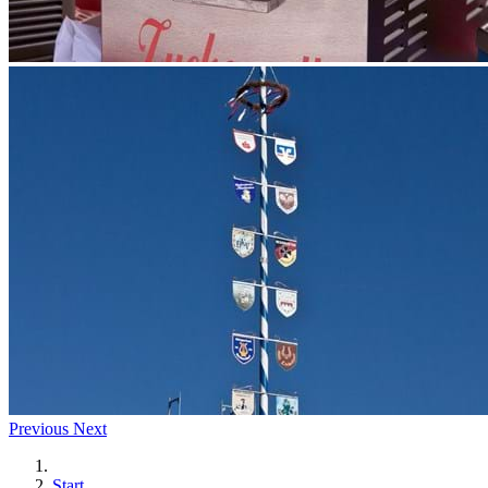
Previous
Next
Start