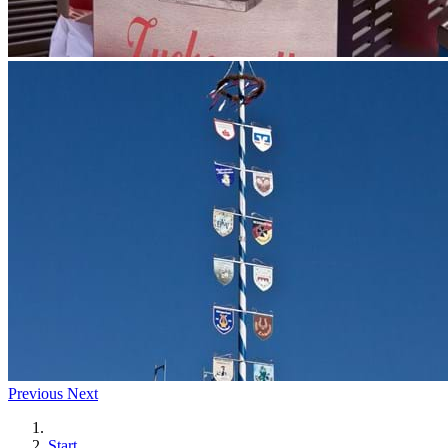
Previous
Next
Start