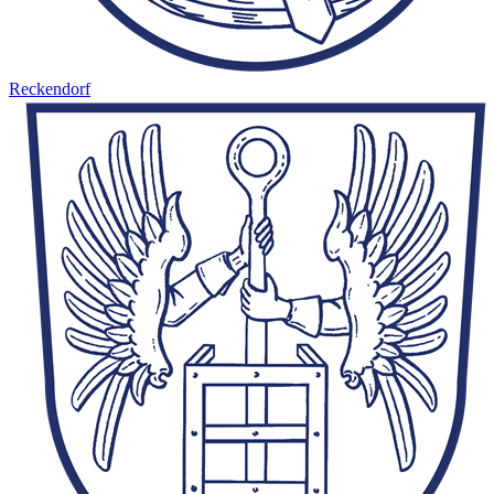
Reckendorf