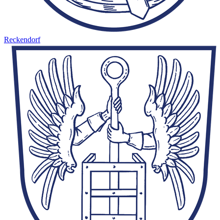
Reckendorf