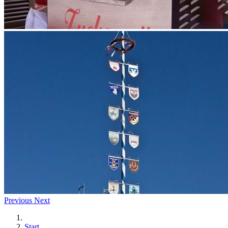
Previous
Next
Start