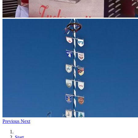
Previous
Next
Start