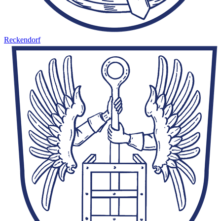
Reckendorf