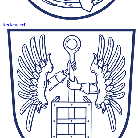
Reckendorf