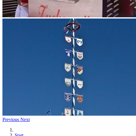
Previous
Next
Start