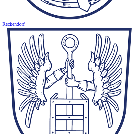
Reckendorf