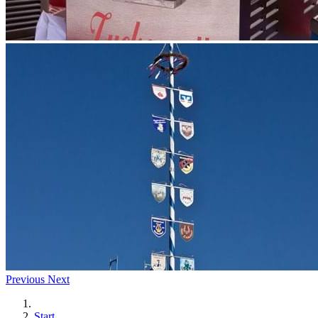
Previous
Next
Start