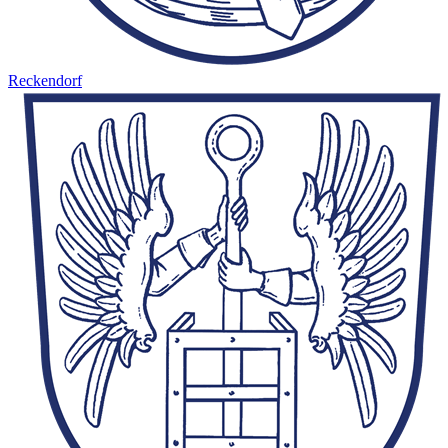
Reckendorf