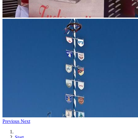
Previous
Next
Start