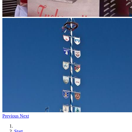
Previous
Next
Start