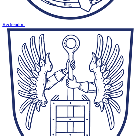
Reckendorf