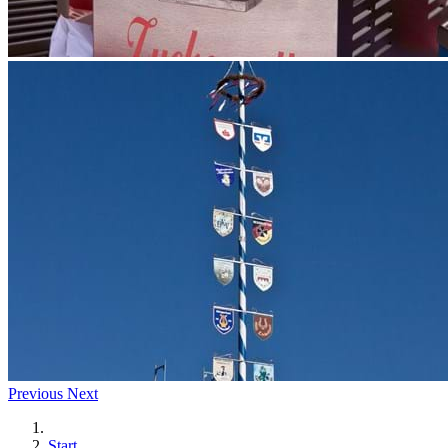
Previous
Next
Start