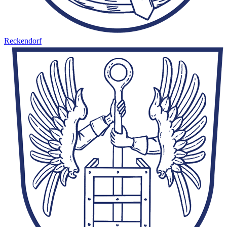
Reckendorf