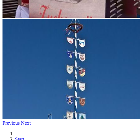
Previous
Next
Start