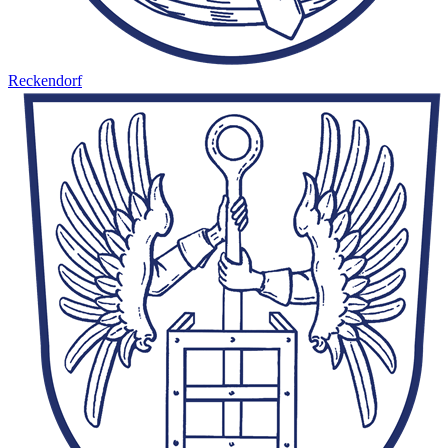
Reckendorf