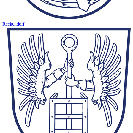
Reckendorf