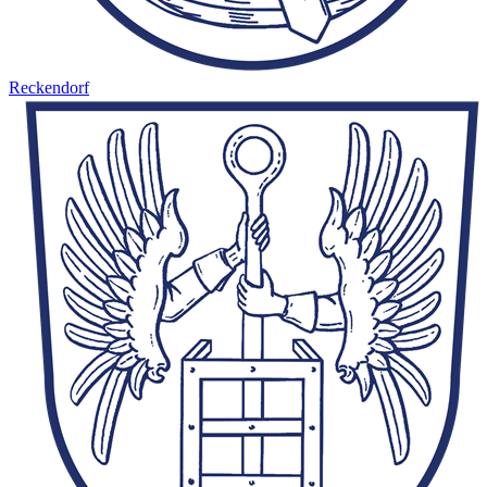
Reckendorf