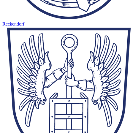
Reckendorf