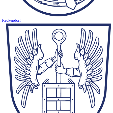
Reckendorf