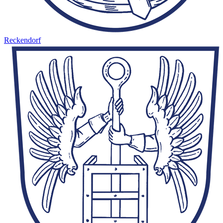
Reckendorf